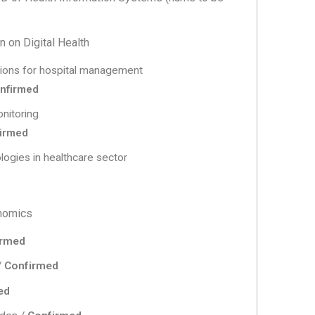
 on Digital Health
utions for hospital management
nfirmed
nitoring
irmed
logies in healthcare sector
nomics
irmed
/
Confirmed
ed