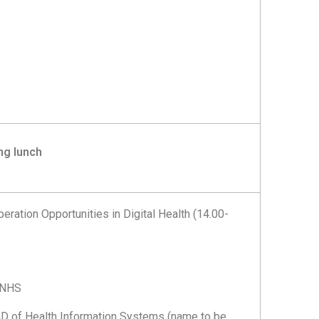
ing lunch
eration Opportunities in Digital Health
(14.00-
 NHS
 GD of Health Information Systems (name to be