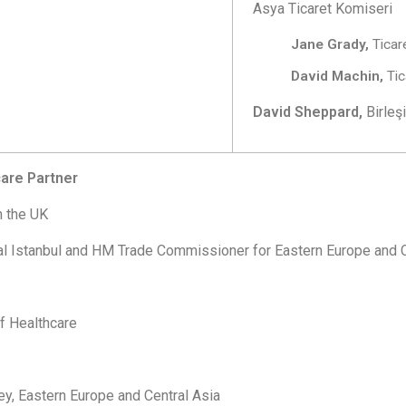
Asya Ticaret Komiseri
Jane Grady,
Tica
David Machin,
Tic
David Sheppard,
Birleş
care Partner
th the UK
l Istanbul and HM Trade Commissioner for Eastern Europe and C
f Healthcare
ey, Eastern Europe and Central Asia