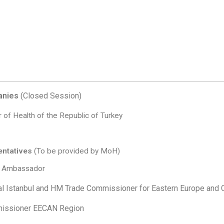
anies
(Closed Session)
er of Health of the Republic of Turkey
sentatives
(To be provided by MoH)
 Ambassador
l Istanbul and HM Trade Commissioner for Eastern Europe and C
issioner EECAN Region