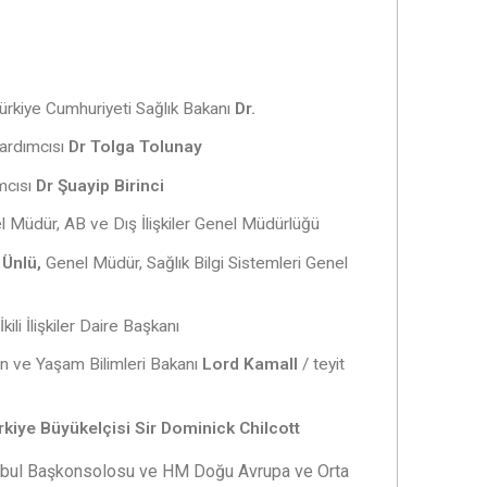
Türkiye Cumhuriyeti Sağlık Bakanı
Dr.
Yardımcısı
Dr Tolga Tolunay
mcısı
Dr Şuayip Birinci
l Müdür, AB ve Dış İlişkiler Genel Müdürlüğü
 Ünlü,
Genel Müdür, Sağlık Bilgi Sistemleri Genel
 İkili İlişkiler Daire Başkanı
on ve Yaşam Bilimleri Bakanı
Lord Kamall
/ teyit
rkiye Büyükelçisi Sir Dominick Chilcott
nbul Başkonsolosu ve HM Doğu Avrupa ve Orta