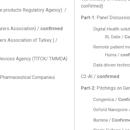
confirmed)
e products Regulatory Agency) /
Part-1:
Panel Discussion
rers Association) /
confirmed
Digital Health sol
RL Datix /
Co
rs Association of Turkey ) /
Remote patient mo
Huma /
conf
Devices Agency (TİTCK/
TMMDA)
Data driven techno
C2-AI /
confirmed
 Pharmaceutical Companies
Part-2:
Pitchings on Ge
Congenica /
Conf
Oxford Nanopore 
Illumina /
Confirm