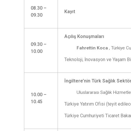
08.30 –
Kayıt
09.30
Açılış Konuşmaları
09.30 –
Fahrettin Koca
, Türkiye C
10.00
Teknoloji, İnovasyon ve Yaşam Bi
İngiltere’nin Türk Sağlık Sektörü 
Uluslararası Sağlık Hizmet
10.00 –
10.45
Türkiye Yatırım Ofisi (teyit edile
Türkiye Cumhuriyeti Ticaret Bakan