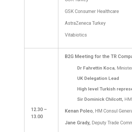
GSK Consumer Healthcare
AstraZeneca Turkey
Vitabiotics
B2G Meeting for the TR Comp
Dr Fahrettin Koca
, Minist
UK Delegation Lead
High level Turkish repre
Sir Dominick Chilcott,
HM
12.30 –
Kenan Poleo
, HM Consul Genera
13.00
Jane Grady,
Deputy Trade Comm