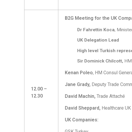
B2G Meeting for the UK Com
Dr Fahrettin Koca
, Minist
UK Delegation Lead
High level Turkish repre
Sir Dominick Chilcott,
HM
Kenan Poleo
, HM Consul Genera
Jane Grady,
Deputy Trade Comm
12.00 –
12.30
David Machin,
Trade Attaché
David Sheppard,
Healthcare UK
UK Companies:
GSK Turkey