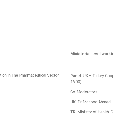
Ministerial level work
ion in The Pharmaceutical Sector
Panel:
UK – Turkey Coop
16.00)
Co-Moderators:
UK:
Dr Masood Ahmed,
TR:
Ministry of Health,