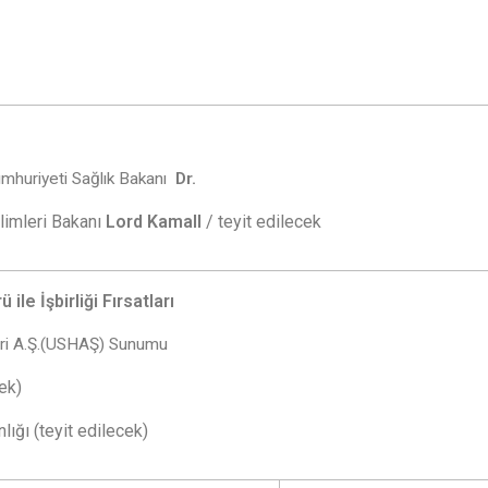
umhuriyeti Sağlık Bakanı
Dr.
limleri Bakanı
Lord Kamall
/ teyit edilecek
ile İşbirliği Fırsatları
leri A.Ş.(USHAŞ) Sunumu
cek)
lığı (teyit edilecek)